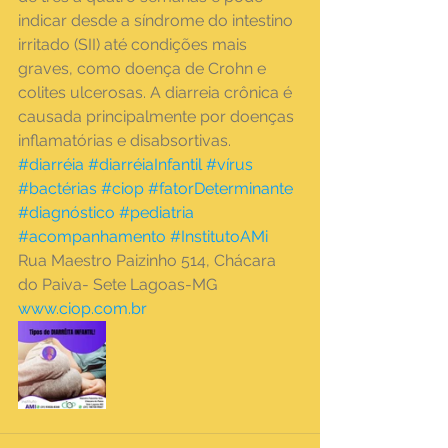
indicar desde a síndrome do intestino 
irritado (SII) até condições mais 
graves, como doença de Crohn e 
colites ulcerosas. A diarreia crônica é 
causada principalmente por doenças 
inflamatórias e disabsortivas.
#diarréia
#diarréiaInfantil
#vírus
#bactérias
#ciop
#fatorDeterminante
#diagnóstico
#pediatria
#acompanhamento
#InstitutoAMi
Rua Maestro Paizinho 514, Chácara 
do Paiva- Sete Lagoas-MG 
www.ciop.com.br