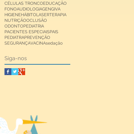
CÉLULAS TRONCO
EDUCAÇÃO
FONOAUDIOLOGIA
GENGIVA
HIGIENE
HÁBITO
LASERTERAPIA
NUTRIÇÃO
OCLUSÃO
ODONTOPEDIATRIA
PACIENTES ESPECIAIS
PAIS
PEDIATRA
PREVENÇÃO
SEGURANÇA
VACINA
sedação
Siga-nos