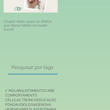
Chupar dedo, quais os efeitos
que desse hábito na saúde
bucal!
Pesquisar por tags
1° MOLAR
ALEITAMENTO
CARIE
COMPORTAMENTO
ão
CÉLULAS TRONCO
EDUCAÇÃO
FONOAUDIOLOGIA
GENGIVA
HIGIENE
HÁBITO
LASERTERAPIA