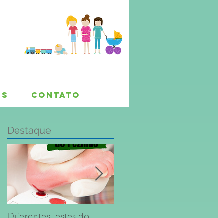
OS
CONTATO
Destaque
o
Diferentes testes do
Dúvidas sobre Sarampo 