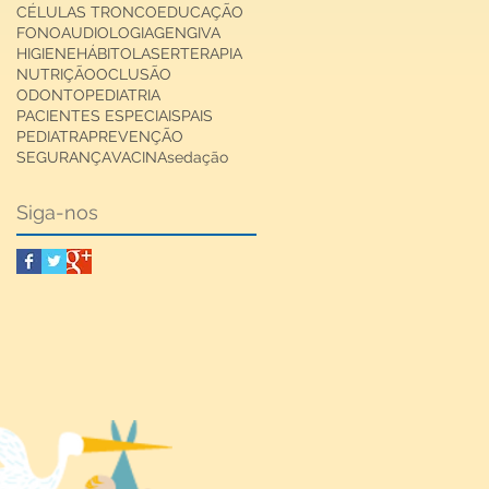
CÉLULAS TRONCO
EDUCAÇÃO
FONOAUDIOLOGIA
GENGIVA
HIGIENE
HÁBITO
LASERTERAPIA
NUTRIÇÃO
OCLUSÃO
ODONTOPEDIATRIA
PACIENTES ESPECIAIS
PAIS
PEDIATRA
PREVENÇÃO
SEGURANÇA
VACINA
sedação
Siga-nos