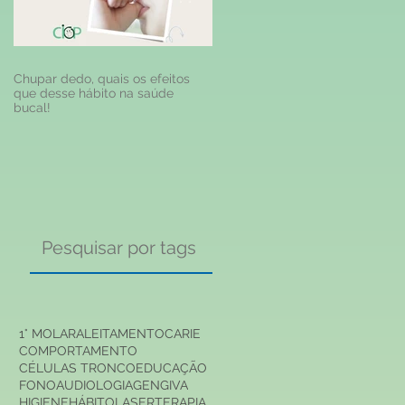
Chupar dedo, quais os efeitos
que desse hábito na saúde
bucal!
s
Pesquisar por tags
1° MOLAR
ALEITAMENTO
CARIE
COMPORTAMENTO
CÉLULAS TRONCO
EDUCAÇÃO
FONOAUDIOLOGIA
GENGIVA
HIGIENE
HÁBITO
LASERTERAPIA