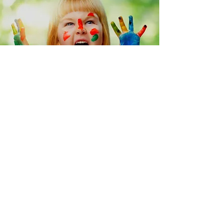
CIOP Centro Integrado de odontologia
pediatrica LTDA.
www.ciop.com.br
Rua:
Maestro Paizinho 514
Chacara do Paiva - Sete Lagoas
CEP:
35700163
Tel
:
31 30581777
Email:
ciop@ciop.com.br
CNPJ:
426780190001
/31