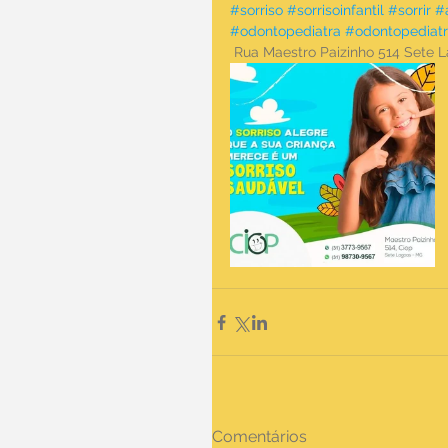
#sorriso
#sorrisoinfantil
#sorrir
#
#odontopediatra
#odontopediatr
 Rua Maestro Paizinho 514 Sete
Comentários