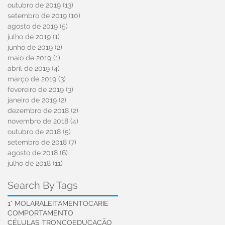
outubro de 2019
(13)
13 posts
setembro de 2019
(10)
10 posts
agosto de 2019
(5)
5 posts
julho de 2019
(1)
1 post
junho de 2019
(2)
2 posts
maio de 2019
(1)
1 post
abril de 2019
(4)
4 posts
março de 2019
(3)
3 posts
fevereiro de 2019
(3)
3 posts
janeiro de 2019
(2)
2 posts
dezembro de 2018
(2)
2 posts
novembro de 2018
(4)
4 posts
outubro de 2018
(5)
5 posts
setembro de 2018
(7)
7 posts
agosto de 2018
(6)
6 posts
julho de 2018
(11)
11 posts
Search By Tags
1° MOLAR
ALEITAMENTO
CARIE
COMPORTAMENTO
CÉLULAS TRONCO
EDUCAÇÃO