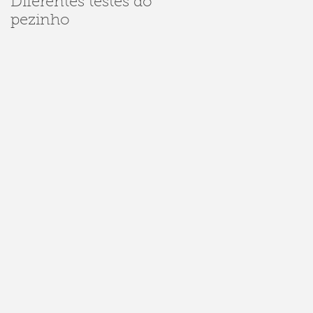
Diferentes testes do
Dúvidas sobre
pezinho
Sarampo e
Meningite