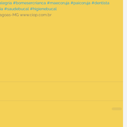
alegria
#bomesercrianca
#maecoruja
#paicoruja
#dentista
ia
#saudebucal
#higienebucal
 Lagoas-MG www.ciop.com.br