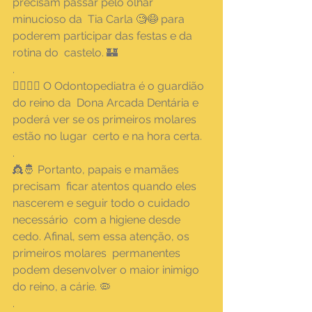
precisam passar pelo olhar 
minucioso da  Tia Carla 🧐😷 para 
poderem participar das festas e da 
rotina do  castelo. 🏰
.
👨‍✈👩‍✈ O Odontopediatra é o guardião 
do reino da  Dona Arcada Dentária e 
poderá ver se os primeiros molares 
estão no lugar  certo e na hora certa.
.
👸🤴 Portanto, papais e mamães 
precisam  ficar atentos quando eles 
nascerem e seguir todo o cuidado 
necessário  com a higiene desde 
cedo. Afinal, sem essa atenção, os 
primeiros molares  permanentes 
podem desenvolver o maior inimigo 
do reino, a cárie. 🦠
.