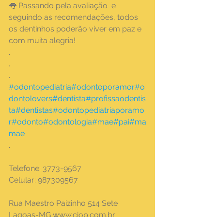
👅 Passando pela avaliação  e 
seguindo as recomendações, todos 
os dentinhos poderão viver em paz e 
com muita alegria!
.
.
.
#odontopediatria
#odontoporamor
#o
dontolovers
#dentista
#profissaodentis
ta
#dentistas
#odontopediatriaporamo
r
#odonto
#odontologia
#mae
#pai
#ma
mae
.
Telefone: 3773-9567 
Celular: 987309567 
Rua Maestro Paizinho 514 Sete 
Lagoas-MG www.ciop.com.br