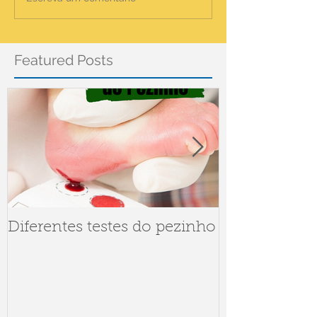
Featured Posts
Diferentes testes do pezinho
Dúvidas sob
Meningite