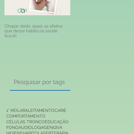
Chupar dedo, quais os efeitos
que desse hábito na saúde
bucal!
Pesquisar por tags
1° MOLAR
ALEITAMENTO
CARIE
COMPORTAMENTO
CÉLULAS TRONCO
EDUCAÇÃO
FONOAUDIOLOGIA
GENGIVA
HIGIENE
HÁBITO
LASERTERAPIA