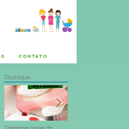
OS
CONTATO
Destaque
Diferentes testes do
Dúvidas sobre Sarampo 