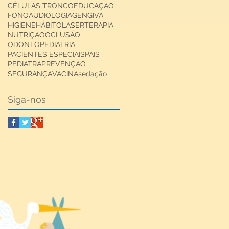
CÉLULAS TRONCO
EDUCAÇÃO
FONOAUDIOLOGIA
GENGIVA
HIGIENE
HÁBITO
LASERTERAPIA
NUTRIÇÃO
OCLUSÃO
ODONTOPEDIATRIA
PACIENTES ESPECIAIS
PAIS
PEDIATRA
PREVENÇÃO
SEGURANÇA
VACINA
sedação
Siga-nos