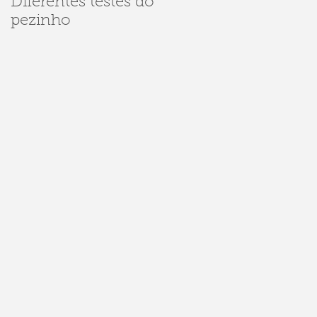
Diferentes testes do
Dúvidas sobre
pezinho
Sarampo e
Meningite