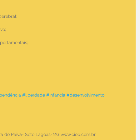
:
cerebral;
vo;
mportamentais;
pendência
#liberdade
#infancia
#desenvolvimento
ara do Paiva- Sete Lagoas-MG www.ciop.com.br