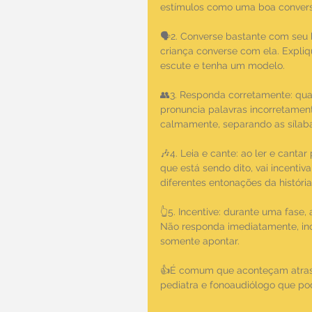
estímulos como uma boa convers
🗣️2. Converse bastante com seu
criança converse com ela. Expliq
escute e tenha um modelo.
👥3. Responda corretamente: quan
pronuncia palavras incorretament
calmamente, separando as sílabas
🎶4. Leia e cante: ao ler e cant
que está sendo dito, vai incentiv
diferentes entonações da história
👆5. Incentive: durante uma fase,
Não responda imediatamente, ince
somente apontar.
👍É comum que aconteçam atrasos
pediatra e fonoaudiólogo que p