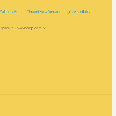
#atraso
#dicas
#incentivo
#fonoaudiologia
#pediatria
Lagoas-MG www.ciop.com.br