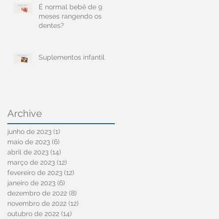
É normal bebê de 9
meses rangendo os
dentes?
Suplementos infantil
Archive
junho de 2023
(1)
1 post
maio de 2023
(6)
6 posts
abril de 2023
(14)
14 posts
março de 2023
(12)
12 posts
fevereiro de 2023
(12)
12 posts
janeiro de 2023
(6)
6 posts
dezembro de 2022
(8)
8 posts
novembro de 2022
(12)
12 posts
outubro de 2022
(14)
14 posts