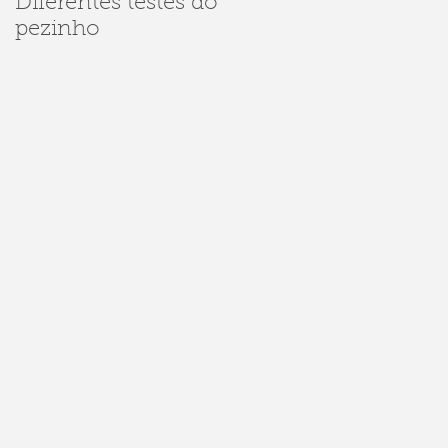
Diferentes testes do
Dúvidas sobre
pezinho
Sarampo e
Meningite