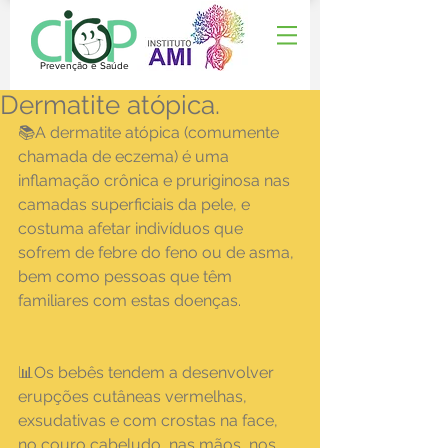
Prevenção e Saúde
Dermatite atópica.
📚A dermatite atópica (comumente 
chamada de eczema) é uma 
inflamação crônica e pruriginosa nas 
camadas superficiais da pele, e 
costuma afetar indivíduos que 
sofrem de febre do feno ou de asma, 
bem como pessoas que têm 
familiares com estas doenças.
📊Os bebês tendem a desenvolver 
erupções cutâneas vermelhas, 
exsudativas e com crostas na face, 
no couro cabeludo, nas mãos, nos 