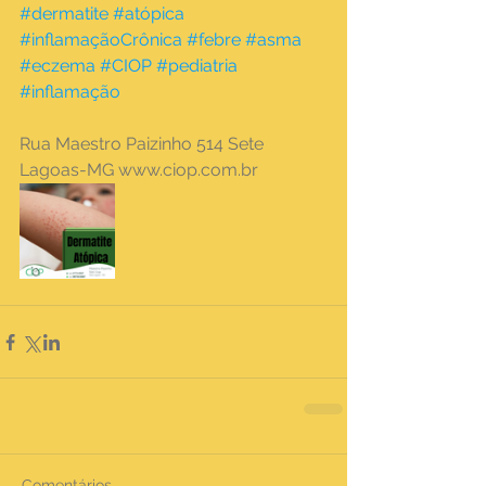
#dermatite
#atópica
#inflamaçãoCrônica
#febre
#asma
#eczema
#CIOP
#pediatria
#inflamação
Rua Maestro Paizinho 514 Sete 
Lagoas-MG www.ciop.com.br
Comentários