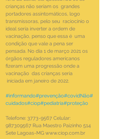
crianças não seriam os  grandes 
portadores assintomáticos, logo 
transmissoras, pelo seu  raciocínio o 
ideal seria inverter a ordem de 
vacinação, penso que essa é  uma 
condição que vale a pena ser 
pensada. No dia 1 de março 2021 os  
órgãos reguladores americanos 
fizeram uma progressão onde a 
vacinação  das crianças seria
 iniciada em janeiro de 2022.
#informando
#prevenção
#covidNão
#
cuidados
#ciop
#pediatria
#proteção
Telefone: 3773-9567 Celular: 
987309567 Rua Maestro Paizinho 514 
Sete Lagoas-MG www.ciop.com.br