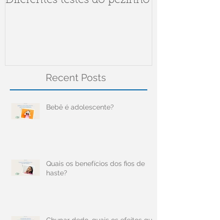
Diferentes testes do pezinho
Dúvidas sob
Meningite
Recent Posts
Bebê é adolescente?
Quais os benefícios dos fios de
haste?
Chupar dedo, quais os efeitos que