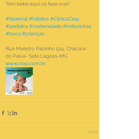
Tem bebê aqui na fase oral?
#faseoral
#hábitos
#ClinicaCiop
#pediatra
#maternidade
#mãozinhas
#boca
#crianças
Rua Maestro Paizinho 514, Chácara 
do Paiva- Sete Lagoas-MG 
www.ciop.com.br