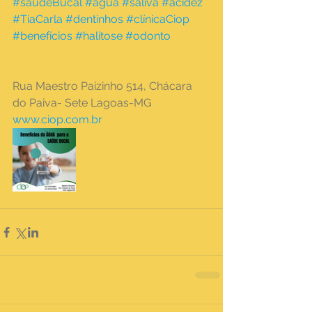
#saudeBucal
#agua
#saliva
#acidez
#TiaCarla
#dentinhos
#clínicaCiop
#benefícios
#halitose
#odonto
Rua Maestro Paizinho 514, Chácara 
do Paiva- Sete Lagoas-MG 
www.ciop.com.br