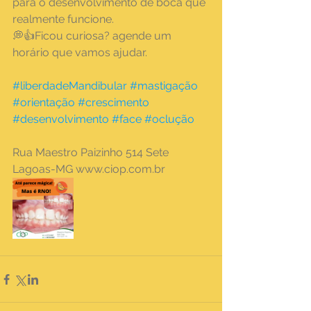
para o desenvolvimento de boca que 
realmente funcione.
💭👍Ficou curiosa? agende um 
horário que vamos ajudar.
#liberdadeMandibular
#mastigação
#orientação
#crescimento
#desenvolvimento
#face
#oclução
Rua Maestro Paizinho 514 Sete 
Lagoas-MG www.ciop.com.br