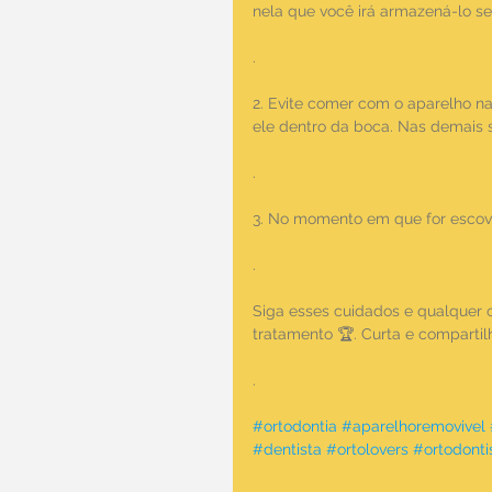
nela que você irá armazená-lo se
.
2. Evite comer com o aparelho n
ele dentro da boca. Nas demais si
.
3. No momento em que for escov
.
Siga esses cuidados e qualquer o
tratamento 🏆. Curta e compartil
.
#ortodontia
#aparelhoremovivel
#dentista
#ortolovers
#ortodonti