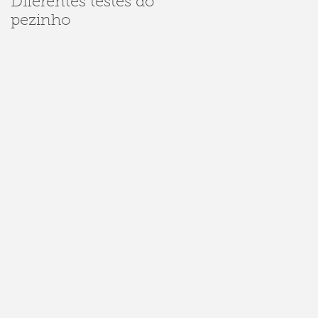
Diferentes testes do
Dúvidas sobre
pezinho
Sarampo e
Meningite