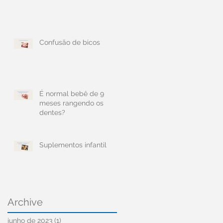
Confusão de bicos
É normal bebê de 9
meses rangendo os
dentes?
Suplementos infantil
Archive
junho de 2023
(1)
1 post