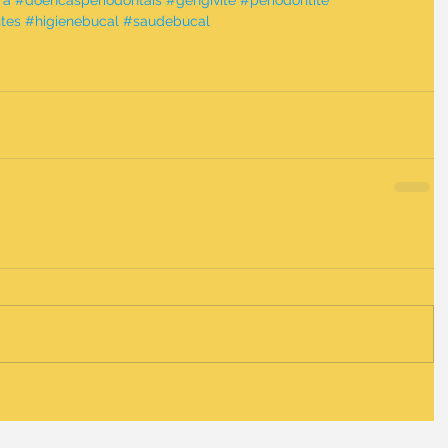
a #doencasperiodontais #gengivite #periodontite 
ntes #higienebucal #saudebucal