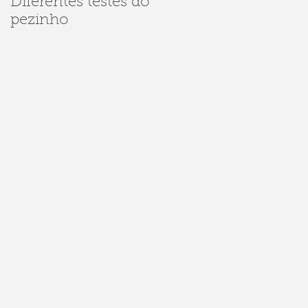
Diferentes testes do
Dúvidas sobre
pezinho
Sarampo e
Meningite