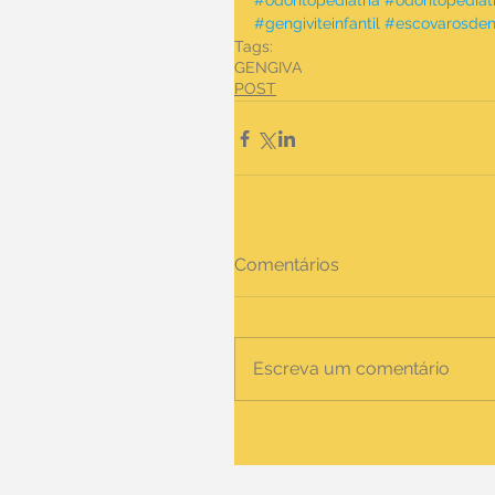
#odontopediatria #odontopediatr
#gengiviteinfantil #escovarosde
Tags:
GENGIVA
POST
Comentários
Escreva um comentário