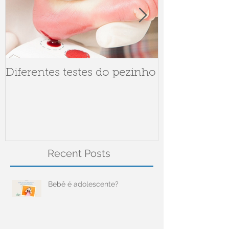
Diferentes testes do pezinho
Dúvidas sob
Meningite
Recent Posts
Bebê é adolescente?