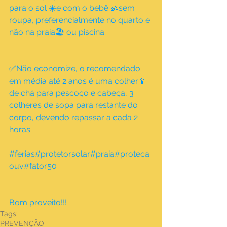
para o sol ☀️e com o bebê 👶sem 
roupa, preferencialmente no quarto e 
não na praia🏖 ou piscina.
✅Não economize, o recomendado 
em média até 2 anos é uma colher🥄 
de chá para pescoço e cabeça, 3 
colheres de sopa para restante do 
corpo, devendo repassar a cada 2 
horas.
#ferias#protetorsolar#praia#proteca
ouv#fator50
Bom proveito!!!
Tags:
PREVENÇÃO