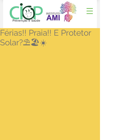
Prevenção e Saúde
Férias!! Praia!! E Protetor
Solar?⛱🏖☀️