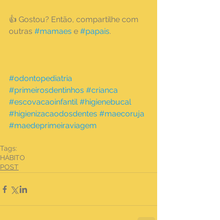
👍 Gostou? Então, compartilhe com 
outras 
#mamaes
 e 
#papais
.
#odontopediatria
#primeirosdentinhos
#crianca
#escovacaoinfantil
#higienebucal
#higienizacaodosdentes
#maecoruja
#maedeprimeiraviagem
Tags:
HÁBITO
POST