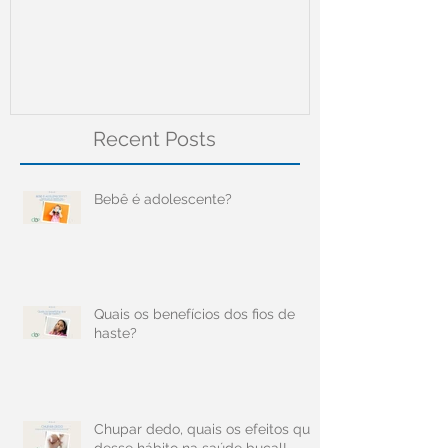
Meningite
Recent Posts
Bebê é adolescente?
Quais os benefícios dos fios de
haste?
Chupar dedo, quais os efeitos que
desse hábito na saúde bucal!