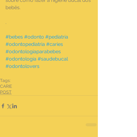
sobre como fazer a higiene bucal dos 
bebês.
.
#bebes
#odonto
#pediatria
#odontopediatria
#caries
#odontologiaparabebes
#odontologia
#saudebucal
#odontolovers
Tags:
CARIE
POST