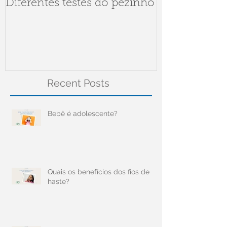
Diferentes testes do pezinho
Dúvidas sob
Meningite
Recent Posts
Bebê é adolescente?
Quais os benefícios dos fios de
haste?