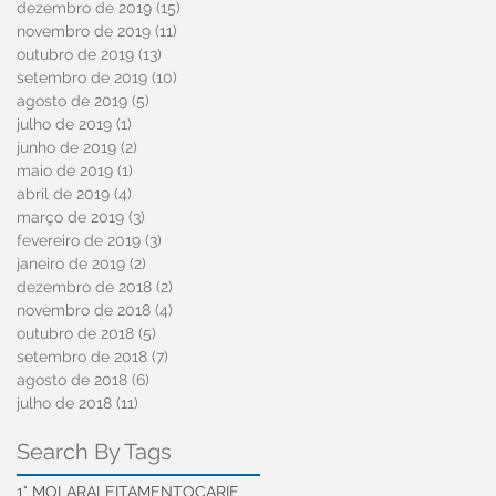
dezembro de 2019
(15)
15 posts
novembro de 2019
(11)
11 posts
outubro de 2019
(13)
13 posts
setembro de 2019
(10)
10 posts
agosto de 2019
(5)
5 posts
julho de 2019
(1)
1 post
junho de 2019
(2)
2 posts
maio de 2019
(1)
1 post
abril de 2019
(4)
4 posts
março de 2019
(3)
3 posts
fevereiro de 2019
(3)
3 posts
janeiro de 2019
(2)
2 posts
dezembro de 2018
(2)
2 posts
novembro de 2018
(4)
4 posts
outubro de 2018
(5)
5 posts
setembro de 2018
(7)
7 posts
agosto de 2018
(6)
6 posts
julho de 2018
(11)
11 posts
Search By Tags
1° MOLAR
ALEITAMENTO
CARIE