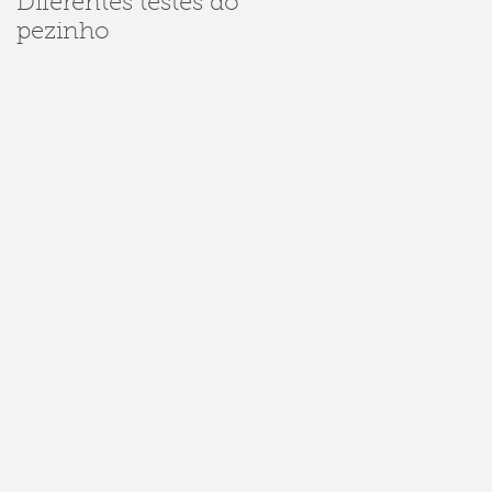
Diferentes testes do
Dúvidas sobre
pezinho
Sarampo e
Meningite