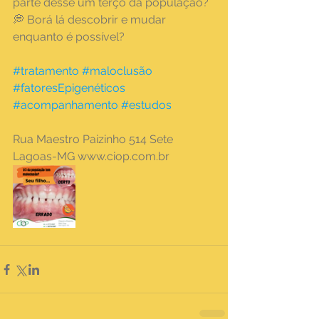
parte desse um terço da população?
💭 Borá lá descobrir e mudar 
enquanto é possível?
#tratamento
#maloclusão
#fatoresEpigenéticos
#acompanhamento
#estudos
Rua Maestro Paizinho 514 Sete 
Lagoas-MG www.ciop.com.br